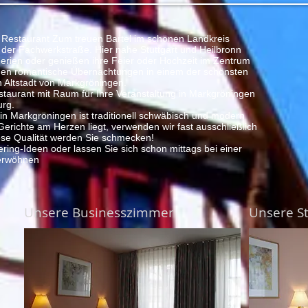
 Restaurant Zum treuen Bartel im schönen Landkreis
der Fachwerkstraße. Hier nahe Stuttgart und Heilbronn
 Ferien oder genießen ihre Feier oder Hochzeit im Zentrum
nen romantische Übernachtungen in einem der schönsten
n Altstadt von Markgröningen.
estaurant mit Raum für Ihre Veranstaltung in Markgröningen
rg.
n Markgröningen ist traditionell schwäbisch und modern
 Gerichte am Herzen liegt, verwenden wir fast ausschließlich
ese Qualität werden Sie schmecken!
ring-Ideen oder lassen Sie sich schon mittags bei einer
verwöhnen
Unsere Businesszimmer
Unsere S