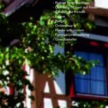
- Ruhige Innenstadtlage
- Lieferung / Essen auf Räder
- Catering für Firmen
- Feiern
- Burger
- Onlineshop
- Hunde willkommen
- Fahrrad-Unterstellung
- Gewölbekeller