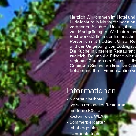
Herzlich Willkommen im Hotel und
Ludwigsburg in Markgröningen an 
verbringen Sie ihren Urlaub, ihre
von Markgröningen. Wir bieten Ih
Fachwerkstädte in der historische
Persönlich mit Tradition: Unser R
und der Umgebung von Ludwigsbu
Die Küche in unserem Restaurant i
zugleich. Da uns die Frische aller
regionale Zutaten der Saison – di
Genießen Sie unsere kreative Cate
Belieferung Ihrer Firmenkantine 
Informationen
- Nichtraucherhotel
- typisch regionales Restaurant
- moderne Küche
- kostenfreies WLAN
- Sommerbiergarten
- Inhabergeführt
- Familienbetrieb