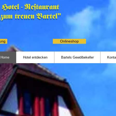
Hotel - Restaurant
"zum treuen Bartel"
rung
Onlineshop
Home
Hotel entdecken
Bartels Gewölbekeller
Konta