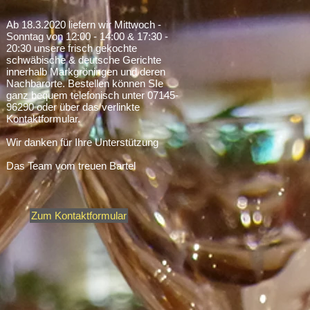
Ab 18.3.2020 liefern wir Mittwoch -
Sonntag von 12:00 - 14:00 & 17:30 -
20:30 unsere frisch gekochte
schwäbische & deutsche Gerichte
innerhalb Markgröningen und deren
Nachbarorte. Bestellen können SIe
ganz bequem telefonisch unter 07145-
96290 oder über das verlinkte
Kontaktformular.
Wir danken für Ihre Unterstützung
Das Team vom treuen Bartel
Zum Kontaktformular