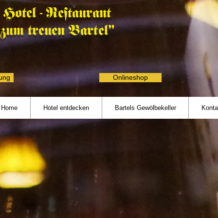
Hotel - Restaurant
"zum treuen Bartel"
rung
Onlineshop
Home
Hotel entdecken
Bartels Gewölbekeller
Konta