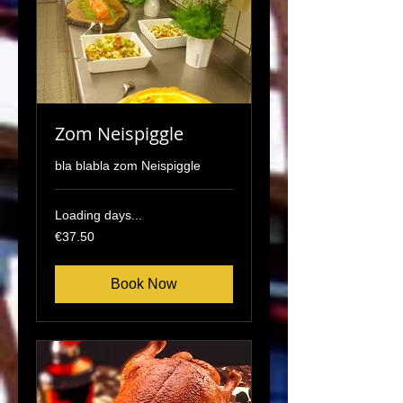
Zom Neispiggle
bla blabla zom Neispiggle
Loading days...
37.50
€37.50
euros
Book Now